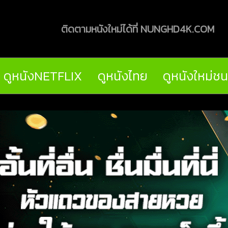
ติดตามหนังใหม่ได้ที่ NUNGHD4K.COM
ดูหนังNETFLIX
ดูหนังไทย
ดูหนังใหม่ช