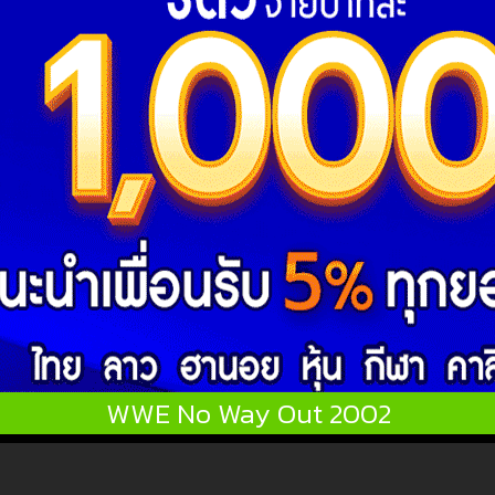
WWE No Way Out 2002