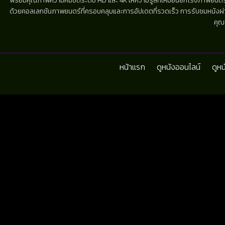
พร้อมคุณภาพความคมชัดระดับ HD และ 4K ให้ความรู้สึกเหมือนยกโรงภาพยนตร์มาไว้
ด้วยคอลเลกชันภาพยนตร์ที่ครอบคลุมและการอัปเดตที่รวดเร็ว การรับชมหนังผ่านห
คุณ
หน้าแรก
ดูหนังออนไลน์
ดูห