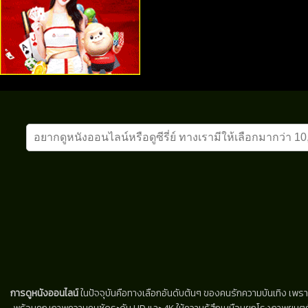
การดูหนังออนไลน์
ในปัจจุบันคือทางเลือกอันดับต้นๆ ของคนรักความบันเทิง เพรา