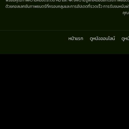
พร้อมคุณภาพความคมชัดระดับ HD และ 4K ให้ความรู้สึกเหมือนยกโรงภาพยนตร์มาไว้
ด้วยคอลเลกชันภาพยนตร์ที่ครอบคลุมและการอัปเดตที่รวดเร็ว การรับชมหนังผ่านห
คุณ
หน้าแรก
ดูหนังออนไลน์
ดูห