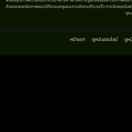
พร้อมคุณภาพความคมชัดระดับ HD และ 4K ให้ความรู้สึกเหมือนยกโรงภาพยนตร์มาไว้
ด้วยคอลเลกชันภาพยนตร์ที่ครอบคลุมและการอัปเดตที่รวดเร็ว การรับชมหนังผ่านห
คุณ
หน้าแรก
ดูหนังออนไลน์
ดูห