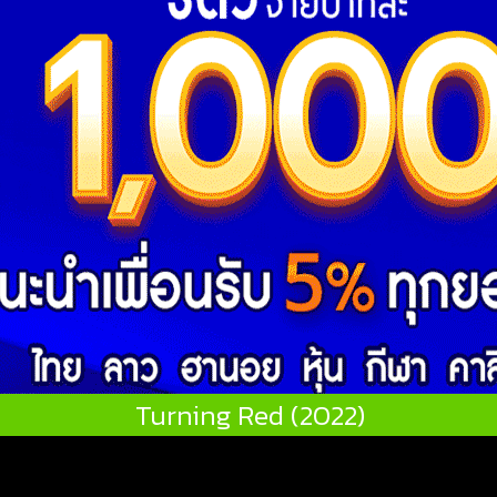
Turning Red (2022)