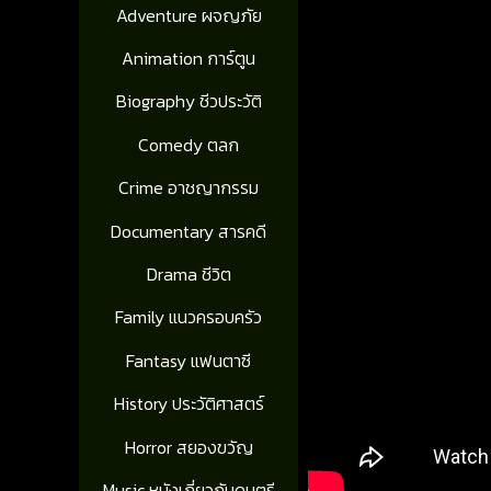
Adventure ผจญภัย
Animation การ์ตูน
Biography ชีวประวัติ
Comedy ตลก
Crime อาชญากรรม
Documentary สารคดี
Drama ชีวิต
Family แนวครอบครัว
Fantasy แฟนตาซี
History ประวัติศาสตร์
Horror สยองขวัญ
Music หนังเกี่ยวกับดนตรี