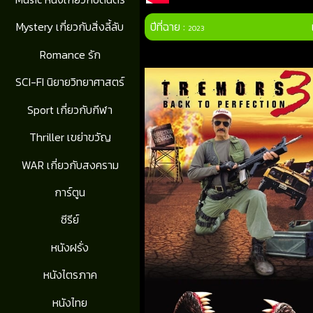
ปีที่ฉาย :
Mystery เกี่ยวกับสิ่งลี้ลับ
2023
Romance รัก
SCI-FI นิยายวิทยาศาสตร์
Sport เกี่ยวกับกีฬา
Thriller เขย่าขวัญ
WAR เกี่ยวกับสงคราม
การ์ตูน
ซีรีย์
หนังฝรั่ง
หนังไตรภาค
หนังไทย