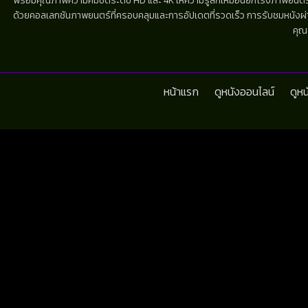
พร้อมคุณภาพความคมชัดระดับ HD และ 4K ให้ความรู้สึกเหมือนยกโรงภาพยนตร์มาไว้
ด้วยคอลเลกชันภาพยนตร์ที่ครอบคลุมและการอัปเดตที่รวดเร็ว การรับชมหนังผ่านห
คุณ
หน้าแรก
ดูหนังออนไลน์
ดูห