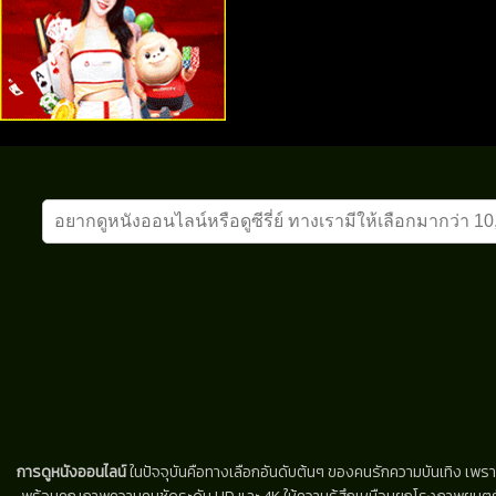
การดูหนังออนไลน์
ในปัจจุบันคือทางเลือกอันดับต้นๆ ของคนรักความบันเทิง เพรา