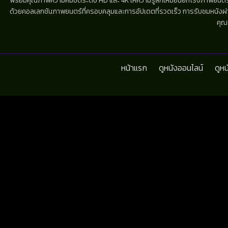
พร้อมคุณภาพความคมชัดระดับ HD และ 4K ให้ความรู้สึกเหมือนยกโรงภาพยนตร์มาไว้
ด้วยคอลเลกชันภาพยนตร์ที่ครอบคลุมและการอัปเดตที่รวดเร็ว การรับชมหนังผ่านห
คุณ
หน้าแรก
ดูหนังออนไลน์
ดูห