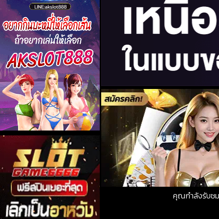
คุณกำลังรับช