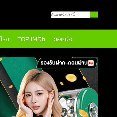
นโรง
TOP IMDb
ขอหนัง