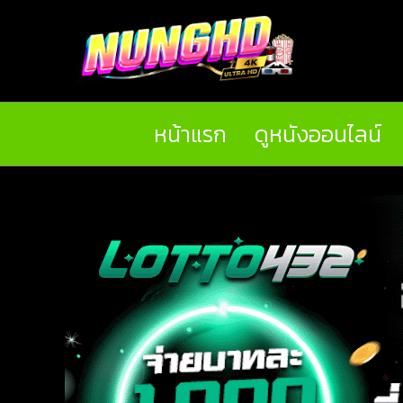
หน้าแรก
ดูหนังออนไลน์