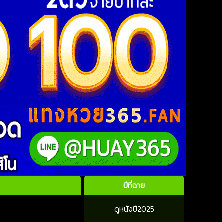
ปีที่ฉาย
ดูหนังปี2025