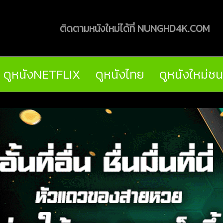
ติดตามหนังใหม่ได้ที่ NUNGHD4K.COM
ดูหนังNETFLIX
ดูหนังไทย
ดูหนังใหม่ช