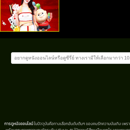
การดูหนังออนไลน์
ในปัจจุบันคือทางเลือกอันดับต้นๆ ของคนรักความบันเทิง เพรา