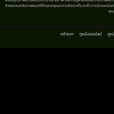
พร้อมคุณภาพความคมชัดระดับ HD และ 4K ให้ความรู้สึกเหมือนยกโรงภาพยนตร์มาไว้
ด้วยคอลเลกชันภาพยนตร์ที่ครอบคลุมและการอัปเดตที่รวดเร็ว การรับชมหนังผ่านห
คุณ
หน้าแรก
ดูหนังออนไลน์
ดูห