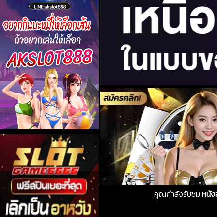
คุณกำลังรับชม
หนัง