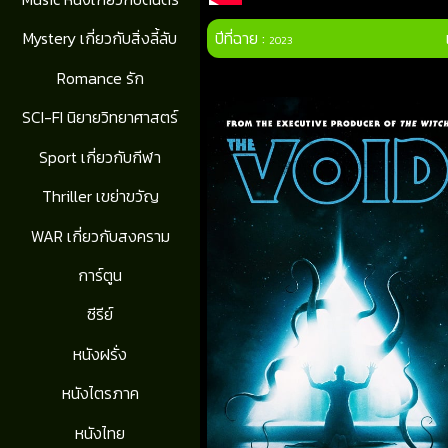
ปีที่ฉาย :
Mystery เกี่ยวกับสิ่งลี้ลับ
2023
Romance รัก
SCI-FI นิยายวิทยาศาสตร์
Sport เกี่ยวกับกีฬา
Thriller เขย่าขวัญ
WAR เกี่ยวกับสงคราม
การ์ตูน
ซีรีย์
หนังฝรั่ง
หนังไตรภาค
หนังไทย