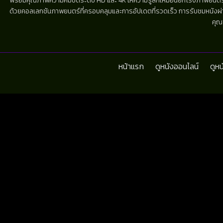
พร้อมคุณภาพความคมชัดระดับ HD และ 4K ให้ความรู้สึกเหมือนยกโรงภาพยนตร์มาไว้
ด้วยคอลเลกชันภาพยนตร์ที่ครอบคลุมและการอัปเดตที่รวดเร็ว การรับชมหนังผ่านห
คุณ
หน้าแรก
ดูหนังออนไลน์
ดูห