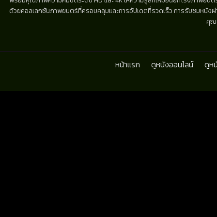
พร้อมคุณภาพความคมชัดระดับ HD และ 4K ให้ความรู้สึกเหมือนยกโรงภาพยนตร์มาไว้
ด้วยคอลเลกชันภาพยนตร์ที่ครอบคลุมและการอัปเดตที่รวดเร็ว การรับชมหนังผ่านห
คุณ
หน้าแรก
ดูหนังออนไลน์
ดูห