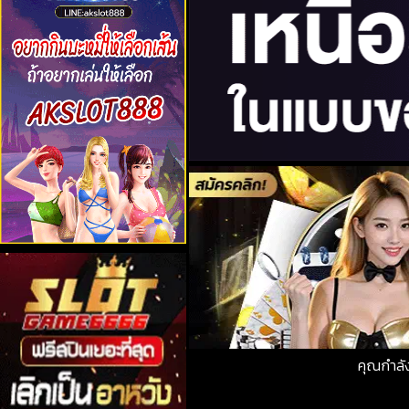
คุณกำลั