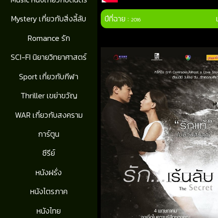
ปีที่ฉาย :
Mystery เกี่ยวกับสิ่งลี้ลับ
2016
Romance รัก
SCI-FI นิยายวิทยาศาสตร์
Sport เกี่ยวกับกีฬา
Thriller เขย่าขวัญ
WAR เกี่ยวกับสงคราม
การ์ตูน
ซีรีย์
หนังฝรั่ง
หนังไตรภาค
หนังไทย