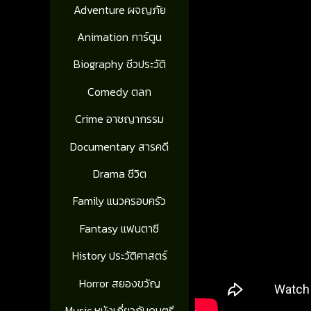
Adventure ผจญภัย
Animation การ์ตูน
Biography ชีวประวัติ
Comedy ตลก
Crime อาชญากรรม
Documentary สารคดี
Drama ชีวิต
Family แนวครอบครัว
Fantasy แฟนตาซี
History ประวัติศาสตร์
Horror สยองขวัญ
Music หนังเกี่ยวกับดนตรี