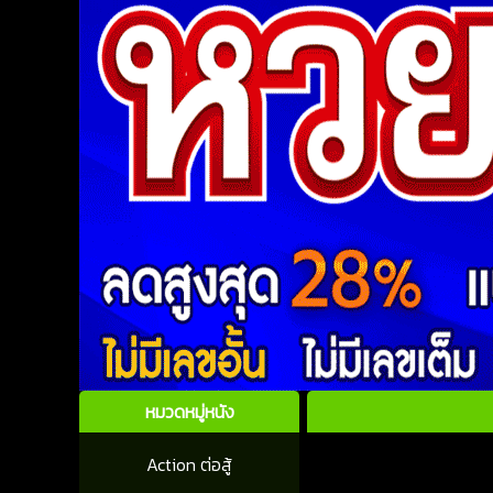
หมวดหมู่หนัง
Action ต่อสู้