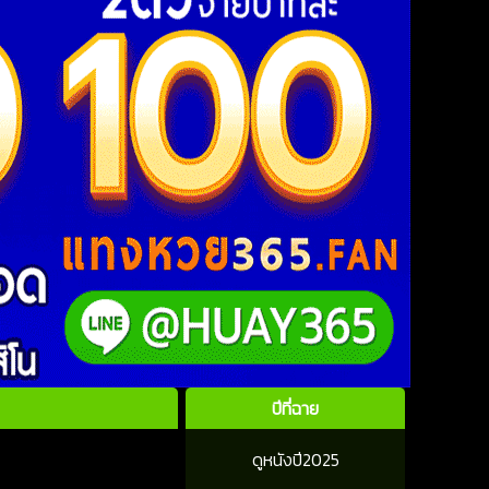
ปีที่ฉาย
ดูหนังปี2025