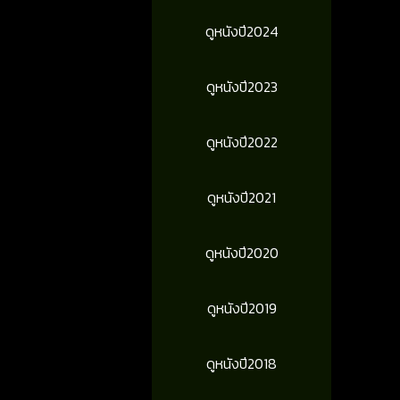
ดูหนังปี2024
ดูหนังปี2023
ดูหนังปี2022
ดูหนังปี2021
ดูหนังปี2020
ดูหนังปี2019
ดูหนังปี2018