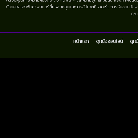
พร้อมคุณภาพความคมชัดระดับ HD และ 4K ให้ความรู้สึกเหมือนยกโรงภาพยนตร์มาไว้
ด้วยคอลเลกชันภาพยนตร์ที่ครอบคลุมและการอัปเดตที่รวดเร็ว การรับชมหนังผ่านห
คุณ
หน้าแรก
ดูหนังออนไลน์
ดูห