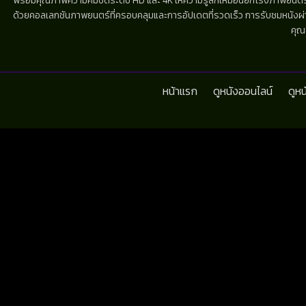
พร้อมคุณภาพความคมชัดระดับ HD และ 4K ให้ความรู้สึกเหมือนยกโรงภาพยนตร์มาไว้
ด้วยคอลเลกชันภาพยนตร์ที่ครอบคลุมและการอัปเดตที่รวดเร็ว การรับชมหนังผ่านห
คุณ
หน้าแรก
ดูหนังออนไลน์
ดูห