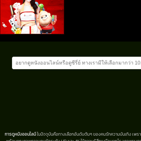
การดูหนังออนไลน์
ในปัจจุบันคือทางเลือกอันดับต้นๆ ของคนรักความบันเทิง เพรา