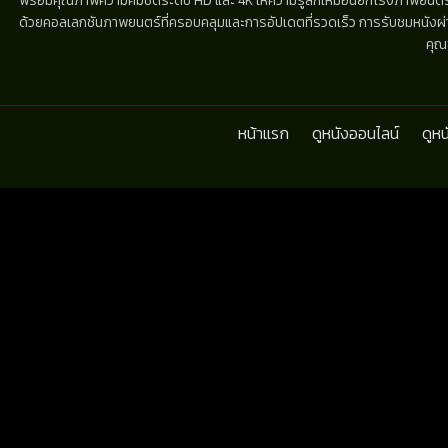
พร้อมคุณภาพความคมชัดระดับ HD และ 4K ให้ความรู้สึกเหมือนยกโรงภาพยนตร์มาไว้
ด้วยคอลเลกชันภาพยนตร์ที่ครอบคลุมและการอัปเดตที่รวดเร็ว การรับชมหนังผ่านห
คุณ
หน้าแรก
ดูหนังออนไลน์
ดูห