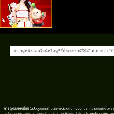
การดูหนังออนไลน์
ในปัจจุบันคือทางเลือกอันดับต้นๆ ของคนรักความบันเทิง เพรา