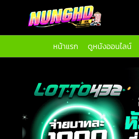
หน้าแรก
ดูหนังออนไลน์