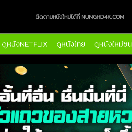
ติดตามหนังใหม่ได้ที่ NUNGHD4K.COM
ดูหนังNETFLIX
ดูหนังไทย
ดูหนังใหม่ช