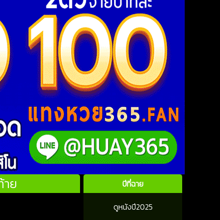
ท้าย
ปีที่ฉาย
ดูหนังปี2025