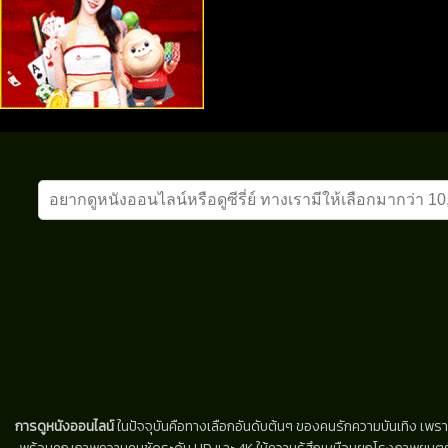
การดูหนังออนไลน์
ในปัจจุบันคือทางเลือกอันดับต้นๆ ของคนรักความบันเทิง เพรา