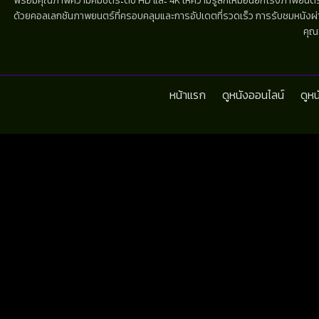
พร้อมคุณภาพความคมชัดระดับ HD และ 4K ให้ความรู้สึกเหมือนยกโรงภาพยนตร์มาไว้
ด้วยคอลเลกชันภาพยนตร์ที่ครอบคลุมและการอัปเดตที่รวดเร็ว การรับชมหนังผ่านห
คุณ
หน้าแรก
ดูหนังออนไลน์
ดูห