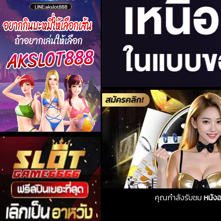
คุณกำลังรับชม
หนัง