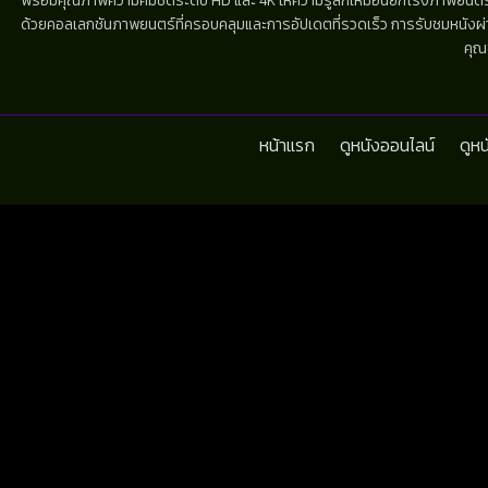
พร้อมคุณภาพความคมชัดระดับ HD และ 4K ให้ความรู้สึกเหมือนยกโรงภาพยนตร์มาไว้
ด้วยคอลเลกชันภาพยนตร์ที่ครอบคลุมและการอัปเดตที่รวดเร็ว การรับชมหนังผ่านห
คุณ
หน้าแรก
ดูหนังออนไลน์
ดูห