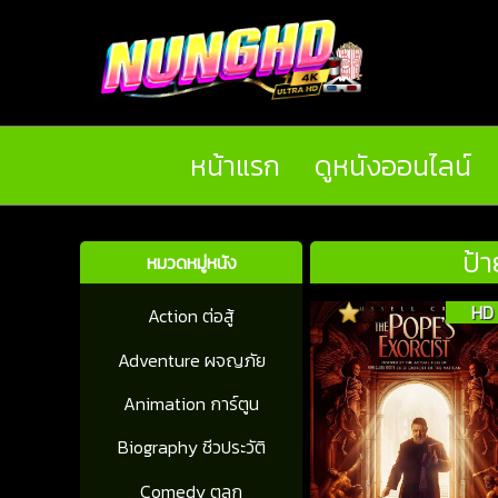
หน้าแรก
ดูหนังออนไลน์
ป้
หมวดหมู่หนัง
HD
Action ต่อสู้
Adventure ผจญภัย
Animation การ์ตูน
Biography ชีวประวัติ
Comedy ตลก