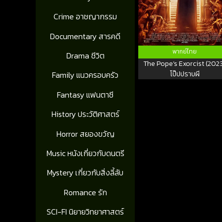
Crime อาชญากรรม
Documentary สารคดี
พากย์ไทย
Drama ชีวิต
The Pope’s Exorcist (202
โป๊ปปราบผี
Family แนวครอบครัว
Fantasy แฟนตาซี
History ประวัติศาสตร์
Horror สยองขวัญ
Music หนังเกี่ยวกับดนตรี
Mystery เกี่ยวกับสิ่งลี้ลับ
Romance รัก
SCI-FI นิยายวิทยาศาสตร์