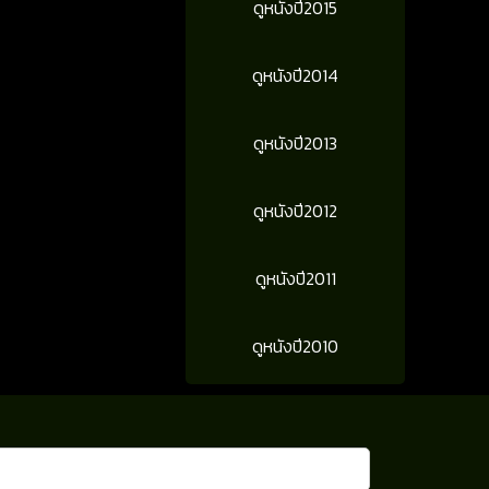
ดูหนังปี2015
ดูหนังปี2014
ดูหนังปี2013
ดูหนังปี2012
ดูหนังปี2011
ดูหนังปี2010