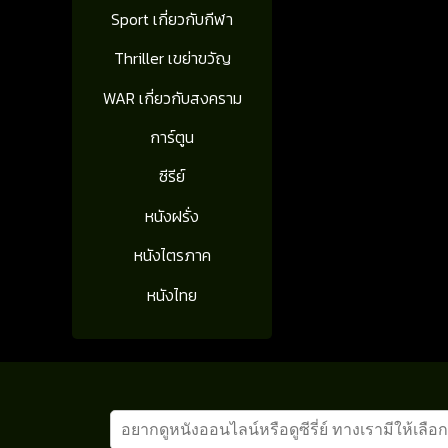
Sport เกี่ยวกับกีฬา
Thriller เขย่าขวัญ
WAR เกี่ยวกับสงคราม
การ์ตูน
ซีรีย์
หนังฝรั่ง
หนังไตรภาค
หนังไทย