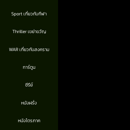
Sport เกี่ยวกับกีฬา
Thriller เขย่าขวัญ
WAR เกี่ยวกับสงคราม
การ์ตูน
ซีรีย์
หนังฝรั่ง
หนังไตรภาค