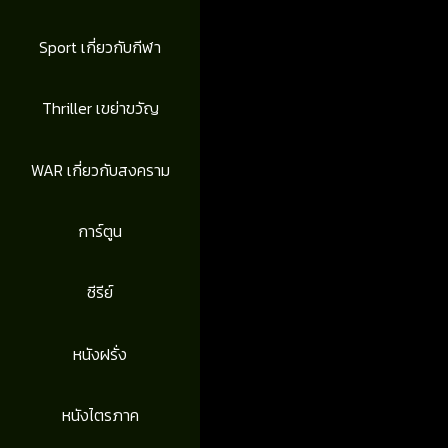
Sport เกี่ยวกับกีฬา
Thriller เขย่าขวัญ
WAR เกี่ยวกับสงคราม
การ์ตูน
ซีรีย์
หนังฝรั่ง
หนังไตรภาค