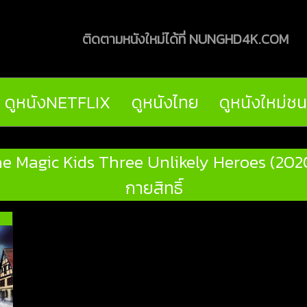
ติดตามหนังใหม่ได้ที่ NUNGHD4K.COM
ดูหนังNETFLIX
ดูหนังไทย
ดูหนังใหม่ช
he Magic Kids Three Unlikely Heroes (2020)
กายสิทธิ์