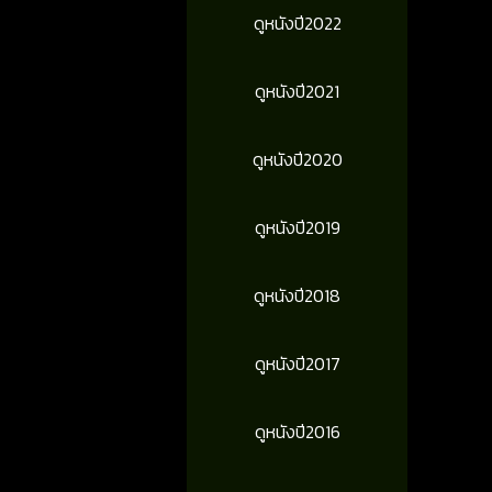
ดูหนังปี2022
ดูหนังปี2021
ดูหนังปี2020
ดูหนังปี2019
ดูหนังปี2018
ดูหนังปี2017
ดูหนังปี2016