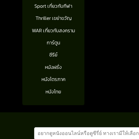
Sport เกี่ยวกับกีฬา
Thriller เขย่าขวัญ
WAR เกี่ยวกับสงคราม
การ์ตูน
ซีรีย์
หนังฝรั่ง
หนังไตรภาค
หนังไทย