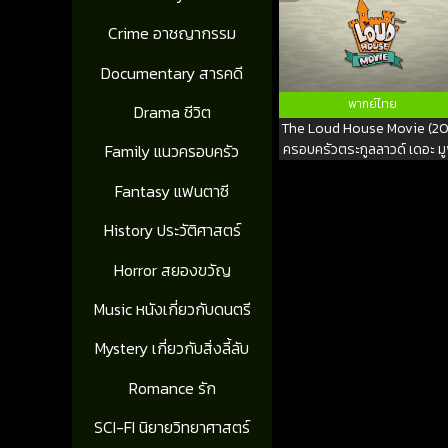
Crime อาชญากรรม
Documentary สารคดี
พากย์ไทย
Drama ชีวิต
The Loud House Movie (20
ครอบครัวตระกูลลาวด์ เดอะ มูฟ
Family แนวครอบครัว
Fantasy แฟนตาซี
History ประวัติศาสตร์
Horror สยองขวัญ
Music หนังเกี่ยวกับดนตรี
Mystery เกี่ยวกับสิ่งลี้ลับ
Romance รัก
SCI-FI นิยายวิทยาศาสตร์