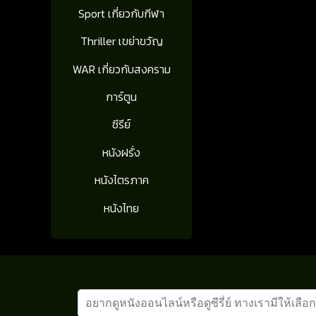
Sport เกี่ยวกับกีฬา
Thriller เขย่าขวัญ
WAR เกี่ยวกับสงคราม
การ์ตูน
ซีรีย์
หนังฝรั่ง
หนังไตรภาค
หนังไทย