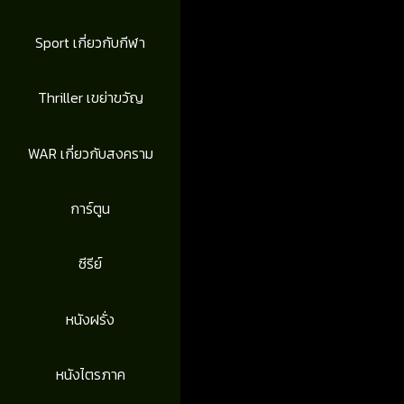
Sport เกี่ยวกับกีฬา
Thriller เขย่าขวัญ
WAR เกี่ยวกับสงคราม
การ์ตูน
ซีรีย์
หนังฝรั่ง
หนังไตรภาค