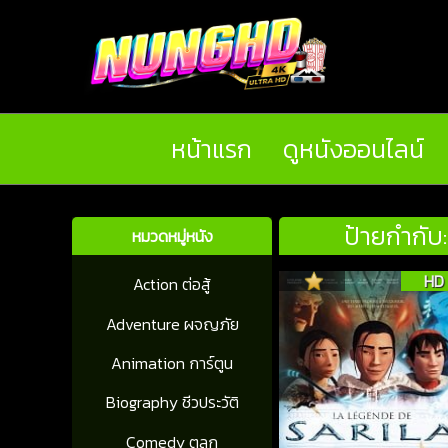
หน้าแรก
ดูหนังออนไลน์
ป้ายกำกับ
หมวดหมู่หนัง
HD
Action ต่อสู้
Adventure ผจญภัย
Animation การ์ตูน
Biography ชีวประวัติ
Comedy ตลก