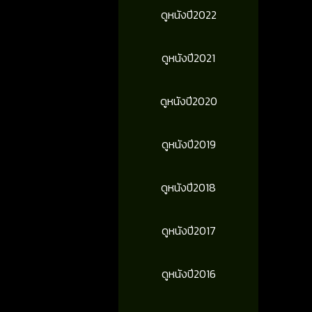
ดูหนังปี2022
ดูหนังปี2021
ดูหนังปี2020
ดูหนังปี2019
ดูหนังปี2018
ดูหนังปี2017
ดูหนังปี2016