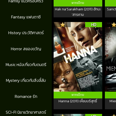
Family แนวครอบครัว
พากย์ไทย
Hak na’Sarakham (2011) ฮักนะ
Sanctu
‘สารคาม
Fantasy แฟนตาซี
HD
History ประวัติศาสตร์
Horror สยองขวัญ
Music หนังเกี่ยวกับดนตรี
Mystery เกี่ยวกับสิ่งลี้ลับ
พากย์ไทย
Romance รัก
Hanna (2011) เหี้ยมบริสุทธิ์
Mie
SCI-FI นิยายวิทยาศาสตร์