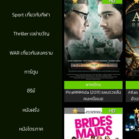
HD
Sport เกี่ยวกับกีฬา
Thriller เขย่าขวัญ
WAR เกี่ยวกับสงคราม
การ์ตูน
พากย์ไทย
ซีรีย์
PiraMMMida (2011) แผนรวยล้น
Atlas 
คนเหนือเมฆ
อัจฉ
หนังฝรั่ง
HD
หนังไตรภาค