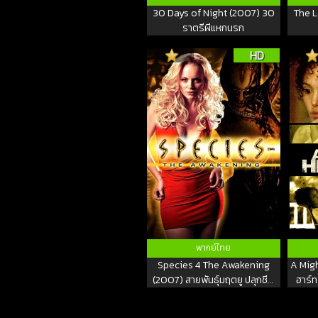
30 Days of Night (2007) 30
The L
ราตรีผีแหกนรก
HD
พากย์ไทย
Species 4 The Awakening
A Migh
(2007) สายพันธุ์มฤตยู ปลุกชีพ
ฮาร์ท
พันธุ์นรก ภาค 4