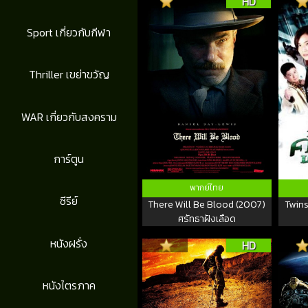
HD
Sport เกี่ยวกับกีฬา
Thriller เขย่าขวัญ
WAR เกี่ยวกับสงคราม
การ์ตูน
พากย์ไทย
ซีรีย์
There Will Be Blood (2007)
Twins
ศรัทธาฝังเลือด
หนังฝรั่ง
HD
หนังไตรภาค