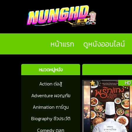
หน้าแรก
ดูหนังออนไลน์
หมวดหมู่หนัง
HD
Action ต่อสู้
Adventure ผจญภัย
Animation การ์ตูน
Biography ชีวประวัติ
Comedy ตลก