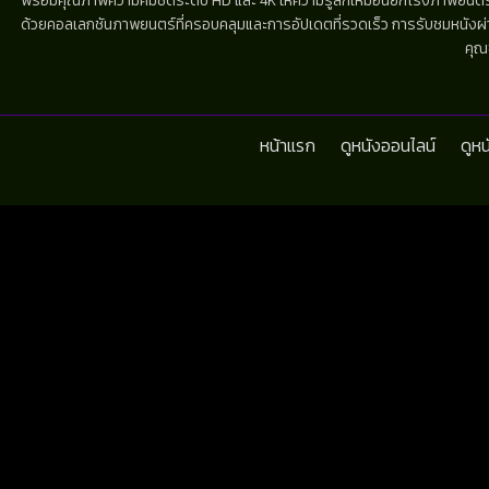
พร้อมคุณภาพความคมชัดระดับ HD และ 4K ให้ความรู้สึกเหมือนยกโรงภาพยนตร์มาไว้
ด้วยคอลเลกชันภาพยนตร์ที่ครอบคลุมและการอัปเดตที่รวดเร็ว การรับชมหนังผ่านห
คุณ
หน้าแรก
ดูหนังออนไลน์
ดูห