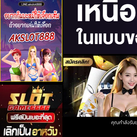
คุณกำลังรั