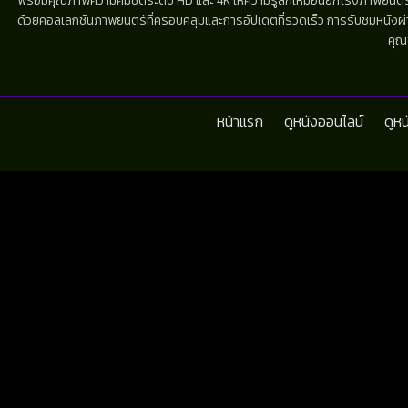
พร้อมคุณภาพความคมชัดระดับ HD และ 4K ให้ความรู้สึกเหมือนยกโรงภาพยนตร์มาไว้
ด้วยคอลเลกชันภาพยนตร์ที่ครอบคลุมและการอัปเดตที่รวดเร็ว การรับชมหนังผ่านห
คุณ
หน้าแรก
ดูหนังออนไลน์
ดูห