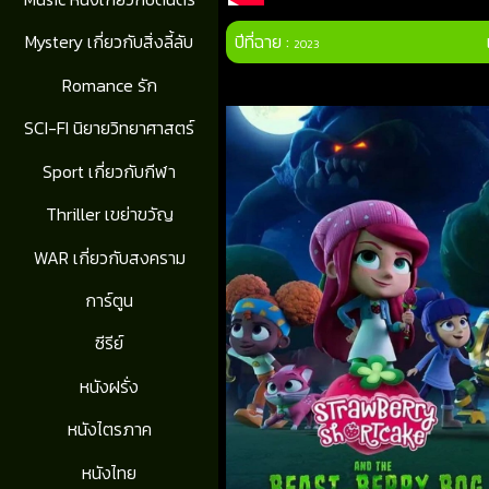
ปีที่ฉาย :
Mystery เกี่ยวกับสิ่งลี้ลับ
2023
Romance รัก
SCI-FI นิยายวิทยาศาสตร์
Sport เกี่ยวกับกีฬา
Thriller เขย่าขวัญ
WAR เกี่ยวกับสงคราม
การ์ตูน
ซีรีย์
หนังฝรั่ง
หนังไตรภาค
หนังไทย