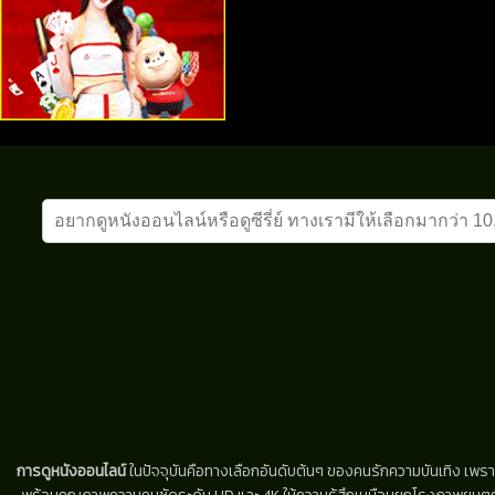
การดูหนังออนไลน์
ในปัจจุบันคือทางเลือกอันดับต้นๆ ของคนรักความบันเทิง เพรา