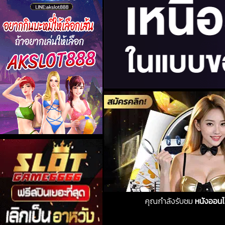
คุณกำลังรับชม
หนังออนไ