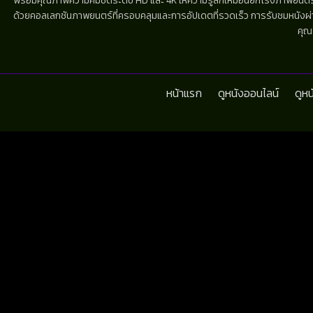
พร้อมคุณภาพความคมชัดระดับ HD และ 4K ให้ความรู้สึกเหมือนยกโรงภาพยนตร์มาไว้
ด้วยคอลเลกชันภาพยนตร์ที่ครอบคลุมและการอัปเดตที่รวดเร็ว การรับชมหนังผ่านห
คุณ
หน้าแรก
ดูหนังออนไลน์
ดูห