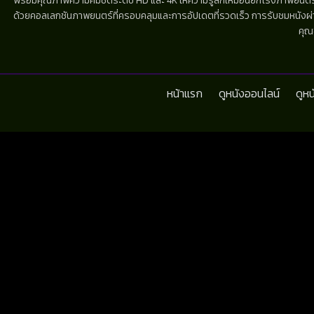
พร้อมคุณภาพความคมชัดระดับ HD และ 4K ให้ความรู้สึกเหมือนยกโรงภาพยนตร์มาไว้
ด้วยคอลเลกชันภาพยนตร์ที่ครอบคลุมและการอัปเดตที่รวดเร็ว การรับชมหนังผ่านห
คุณ
หน้าแรก
ดูหนังออนไลน์
ดูห