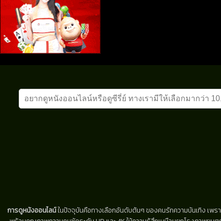
การดูหนังออนไลน์
ในปัจจุบันคือทางเลือกอันดับต้นๆ ของคนรักความบันเทิง เพรา