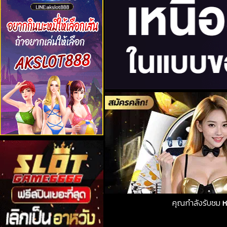
คุณกำลังรับชม
ห