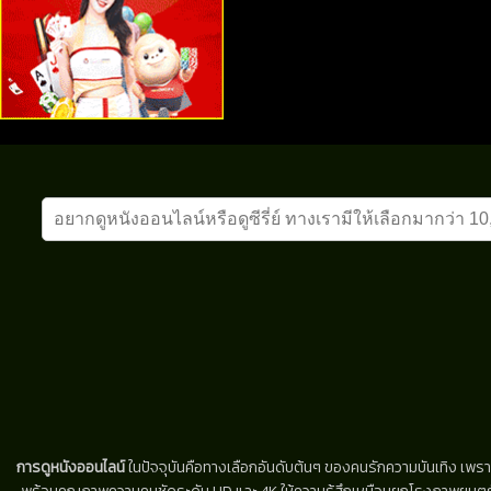
การดูหนังออนไลน์
ในปัจจุบันคือทางเลือกอันดับต้นๆ ของคนรักความบันเทิง เพรา