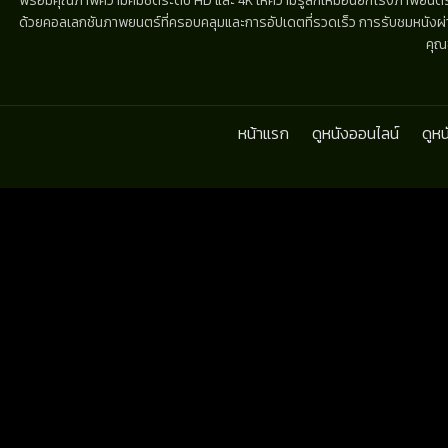
พร้อมคุณภาพความคมชัดระดับ HD และ 4K ให้ความรู้สึกเหมือนยกโรงภาพยนตร์มาไว้
ด้วยคอลเลกชันภาพยนตร์ที่ครอบคลุมและการอัปเดตที่รวดเร็ว การรับชมหนังผ่านห
คุณ
หน้าแรก
ดูหนังออนไลน์
ดูห