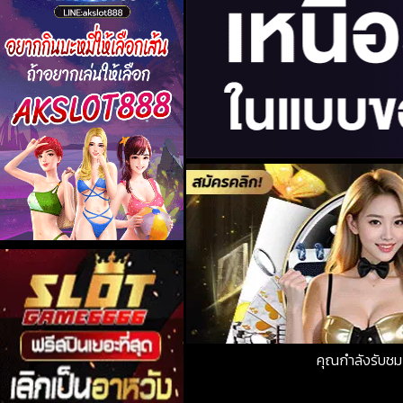
คุณกำลังรับช