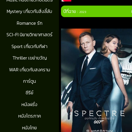
ปีที่ฉาย :
Mystery เกี่ยวกับสิ่งลี้ลับ
2023
Romance รัก
SCI-FI นิยายวิทยาศาสตร์
Sport เกี่ยวกับกีฬา
Thriller เขย่าขวัญ
WAR เกี่ยวกับสงคราม
การ์ตูน
ซีรีย์
หนังฝรั่ง
หนังไตรภาค
หนังไทย