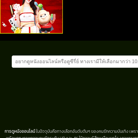
การดูหนังออนไลน์
ในปัจจุบันคือทางเลือกอันดับต้นๆ ของคนรักความบันเทิง เพรา