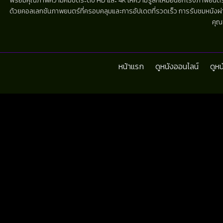
พร้อมคุณภาพความคมชัดระดับ HD และ 4K ให้ความรู้สึกเหมือนยกโรงภาพยนตร์มาไว้
ด้วยคอลเลกชันภาพยนตร์ที่ครอบคลุมและการอัปเดตที่รวดเร็ว การรับชมหนังผ่านห
คุณ
หน้าแรก
ดูหนังออนไลน์
ดูห