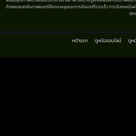
พร้อมคุณภาพความคมชัดระดับ HD และ 4K ให้ความรู้สึกเหมือนยกโรงภาพยนตร์มาไว้
ด้วยคอลเลกชันภาพยนตร์ที่ครอบคลุมและการอัปเดตที่รวดเร็ว การรับชมหนังผ่านห
คุณ
หน้าแรก
ดูหนังออนไลน์
ดูห