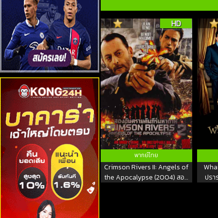
HD
พากย์ไทย
Crimson Rivers II: Angels of
What
the Apocalypse (2004) สอง
ปราร
อันตราย คัมภีร์มหากาฬ