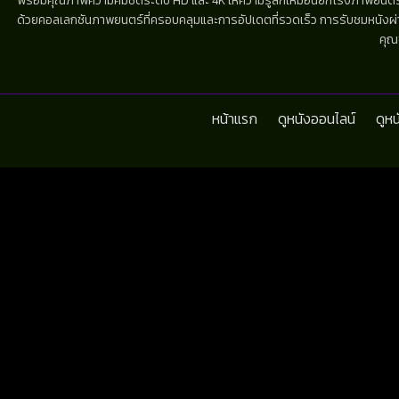
พร้อมคุณภาพความคมชัดระดับ HD และ 4K ให้ความรู้สึกเหมือนยกโรงภาพยนตร์มาไว้
ด้วยคอลเลกชันภาพยนตร์ที่ครอบคลุมและการอัปเดตที่รวดเร็ว การรับชมหนังผ่านห
คุณ
หน้าแรก
ดูหนังออนไลน์
ดูห