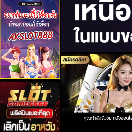
คุณกำลังรับชม
หนังออนไล