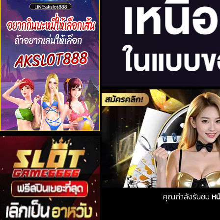
คุณกำลังรับชม
หน