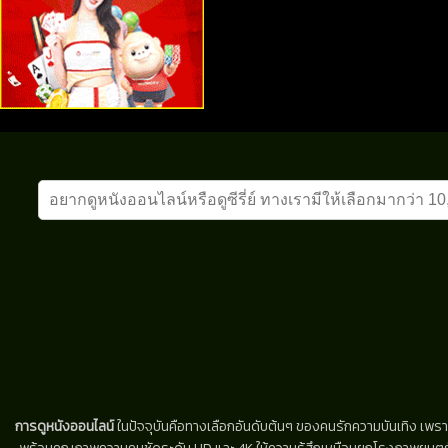
การดูหนังออนไลน์
ในปัจจุบันคือทางเลือกอันดับต้นๆ ของคนรักความบันเทิง เพรา