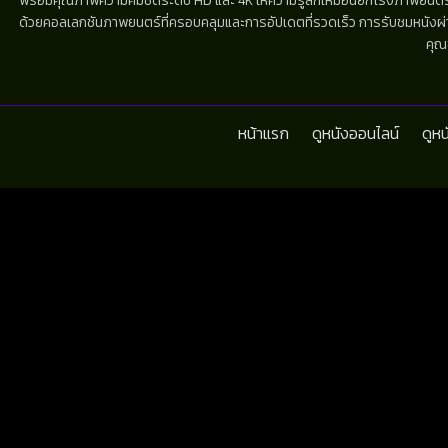
พร้อมคุณภาพความคมชัดระดับ HD และ 4K ให้ความรู้สึกเหมือนยกโรงภาพยนตร์มาไว้
ด้วยคอลเลกชันภาพยนตร์ที่ครอบคลุมและการอัปเดตที่รวดเร็ว การรับชมหนังผ่านห
คุณ
หน้าแรก
ดูหนังออนไลน์
ดูห