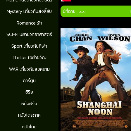
ปีที่ฉาย :
Mystery เกี่ยวกับสิ่งลี้ลับ
2023
Romance รัก
SCI-FI นิยายวิทยาศาสตร์
Sport เกี่ยวกับกีฬา
Thriller เขย่าขวัญ
WAR เกี่ยวกับสงคราม
การ์ตูน
ซีรีย์
หนังฝรั่ง
หนังไตรภาค
หนังไทย