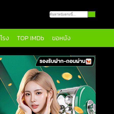
นโรง
TOP IMDb
ขอหนัง