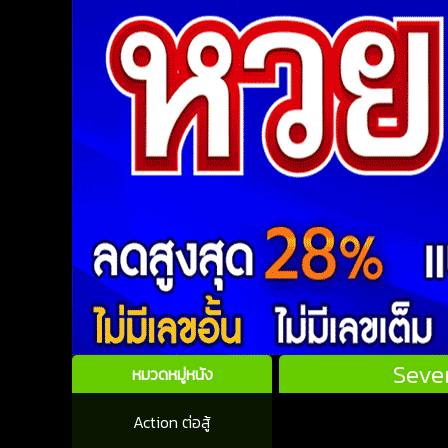
Seven
หมวดหมู่หนัง
Action ต่อสู้