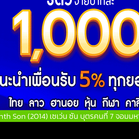
th Son (2014) เซเว่น ซัน บุตรคนที่ 7 จอมมห