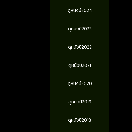
ดูหนังปี2024
ดูหนังปี2023
ดูหนังปี2022
ดูหนังปี2021
ดูหนังปี2020
ดูหนังปี2019
ดูหนังปี2018