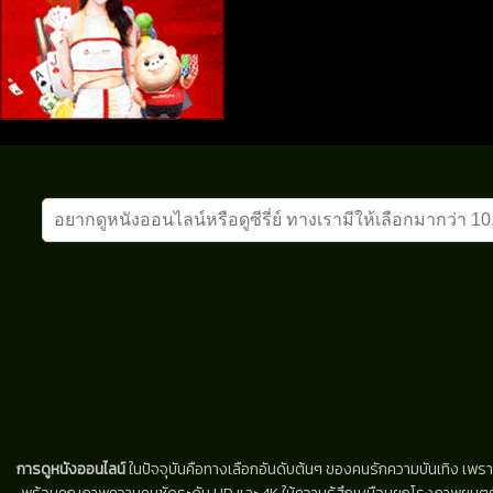
การดูหนังออนไลน์
ในปัจจุบันคือทางเลือกอันดับต้นๆ ของคนรักความบันเทิง เพรา