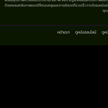
พร้อมคุณภาพความคมชัดระดับ HD และ 4K ให้ความรู้สึกเหมือนยกโรงภาพยนตร์มาไว้
ด้วยคอลเลกชันภาพยนตร์ที่ครอบคลุมและการอัปเดตที่รวดเร็ว การรับชมหนังผ่านห
คุณ
หน้าแรก
ดูหนังออนไลน์
ดูห