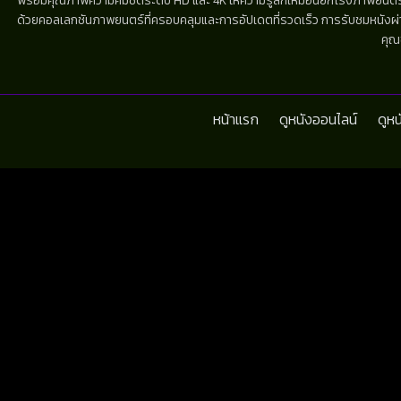
พร้อมคุณภาพความคมชัดระดับ HD และ 4K ให้ความรู้สึกเหมือนยกโรงภาพยนตร์มาไว้
ด้วยคอลเลกชันภาพยนตร์ที่ครอบคลุมและการอัปเดตที่รวดเร็ว การรับชมหนังผ่านห
คุณ
หน้าแรก
ดูหนังออนไลน์
ดูห