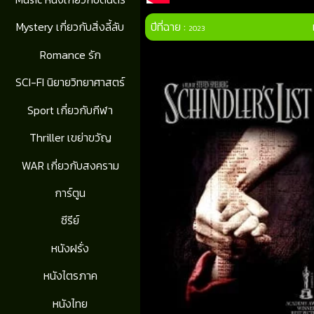
ปีที่ฉาย :
Mystery เกี่ยวกับสิ่งลี้ลับ
2023
Romance รัก
SCI-FI นิยายวิทยาศาสตร์
Sport เกี่ยวกับกีฬา
Thriller เขย่าขวัญ
WAR เกี่ยวกับสงคราม
การ์ตูน
ซีรีย์
หนังฝรั่ง
หนังไตรภาค
หนังไทย