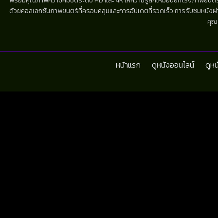
พร้อมคุณภาพความคมชัดระดับ HD และ 4K ให้ความรู้สึกเหมือนยกโรงภาพยนตร์มาไว้
ด้วยคอลเลกชันภาพยนตร์ที่ครอบคลุมและการอัปเดตที่รวดเร็ว การรับชมหนังผ่านห
คุณ
หน้าแรก
ดูหนังออนไลน์
ดูห