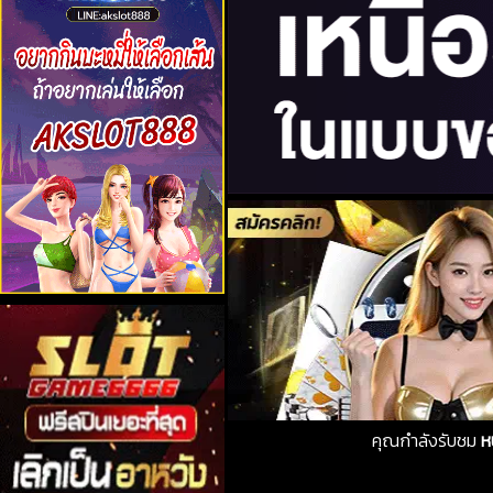
คุณกำลังรับชม
ห