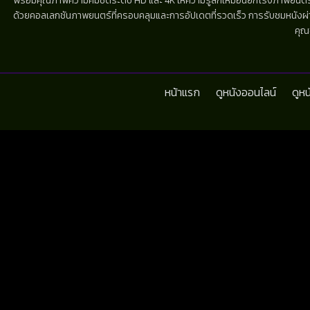
พร้อมคุณภาพความคมชัดระดับ HD และ 4K ให้ความรู้สึกเหมือนยกโรงภาพยนตร์มาไว้
ด้วยคอลเลกชันภาพยนตร์ที่ครอบคลุมและการอัปเดตที่รวดเร็ว การรับชมหนังผ่านห
คุณ
หน้าแรก
ดูหนังออนไลน์
ดูห