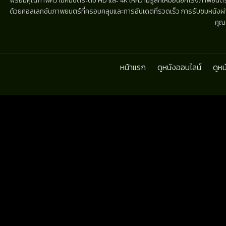
พร้อมคุณภาพความคมชัดระดับ HD และ 4K ให้ความรู้สึกเหมือนยกโรงภาพยนตร์มาไว้
ด้วยคอลเลกชันภาพยนตร์ที่ครอบคลุมและการอัปเดตที่รวดเร็ว การรับชมหนังผ่านห
คุณ
หน้าแรก
ดูหนังออนไลน์
ดูห