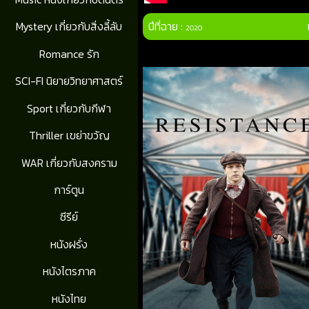
ปีที่ฉาย :
Mystery เกี่ยวกับสิ่งลี้ลับ
2020
Romance รัก
SCI-FI นิยายวิทยาศาสตร์
Sport เกี่ยวกับกีฬา
Thriller เขย่าขวัญ
WAR เกี่ยวกับสงคราม
การ์ตูน
ซีรีย์
หนังฝรั่ง
หนังไตรภาค
หนังไทย