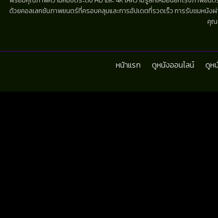
พร้อมคุณภาพความคมชัดระดับ HD และ 4K ให้ความรู้สึกเหมือนยกโรงภาพยนตร์มาไว้
ด้วยคอลเลกชันภาพยนตร์ที่ครอบคลุมและการอัปเดตที่รวดเร็ว การรับชมหนังผ่านห
คุณ
หน้าแรก
ดูหนังออนไลน์
ดูห