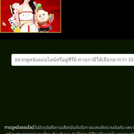
การดูหนังออนไลน์
ในปัจจุบันคือทางเลือกอันดับต้นๆ ของคนรักความบันเทิง เพรา