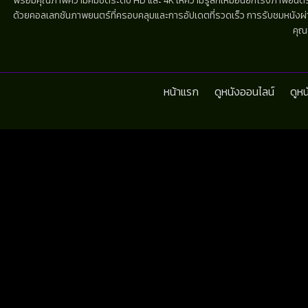
พร้อมคุณภาพความคมชัดระดับ HD และ 4K ให้ความรู้สึกเหมือนยกโรงภาพยนตร์มาไว้
ด้วยคอลเลกชันภาพยนตร์ที่ครอบคลุมและการอัปเดตที่รวดเร็ว การรับชมหนังผ่านห
คุณ
หน้าแรก
ดูหนังออนไลน์
ดูห