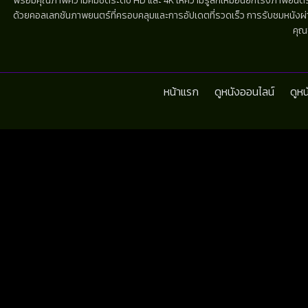
พร้อมคุณภาพความคมชัดระดับ HD และ 4K ให้ความรู้สึกเหมือนยกโรงภาพยนตร์มาไว้
ด้วยคอลเลกชันภาพยนตร์ที่ครอบคลุมและการอัปเดตที่รวดเร็ว การรับชมหนังผ่านห
คุณ
หน้าแรก
ดูหนังออนไลน์
ดูห