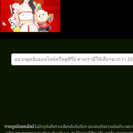
การดูหนังออนไลน์
ในปัจจุบันคือทางเลือกอันดับต้นๆ ของคนรักความบันเทิง เพรา