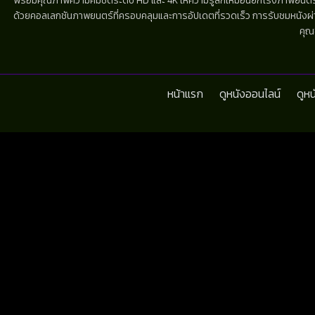
พร้อมคุณภาพความคมชัดระดับ HD และ 4K ให้ความรู้สึกเหมือนยกโรงภาพยนตร์มาไว้
ด้วยคอลเลกชันภาพยนตร์ที่ครอบคลุมและการอัปเดตที่รวดเร็ว การรับชมหนังผ่านห
คุณ
หน้าแรก
ดูหนังออนไลน์
ดูห