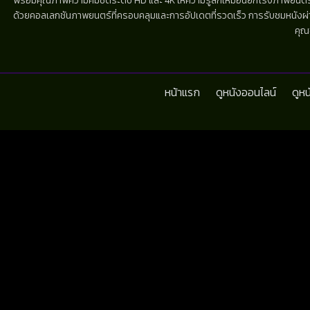
พร้อมคุณภาพความคมชัดระดับ HD และ 4K ให้ความรู้สึกเหมือนยกโรงภาพยนตร์มาไว้
ด้วยคอลเลกชันภาพยนตร์ที่ครอบคลุมและการอัปเดตที่รวดเร็ว การรับชมหนังผ่านห
คุณ
หน้าแรก
ดูหนังออนไลน์
ดูห