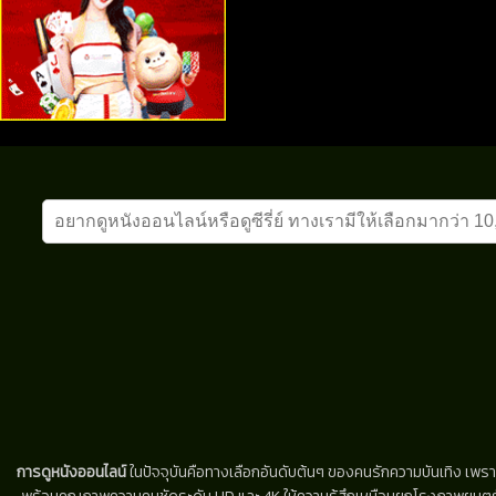
การดูหนังออนไลน์
ในปัจจุบันคือทางเลือกอันดับต้นๆ ของคนรักความบันเทิง เพรา