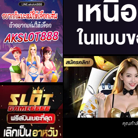
คุณกำล