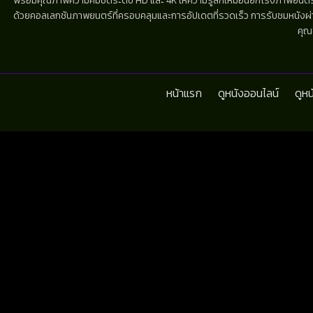
พร้อมคุณภาพความคมชัดระดับ HD และ 4K ให้ความรู้สึกเหมือนยกโรงภาพยนตร์มาไว้
ด้วยคอลเลกชันภาพยนตร์ที่ครอบคลุมและการอัปเดตที่รวดเร็ว การรับชมหนังผ่านห
คุณ
หน้าแรก
ดูหนังออนไลน์
ดูห